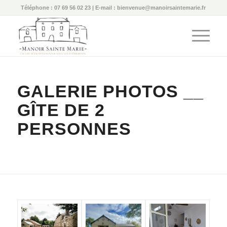
Téléphone : 07 69 56 02 23 | E-mail : bienvenue@manoirsaintemarie.fr
GALERIE PHOTOS __
GÎTE DE 2
PERSONNES