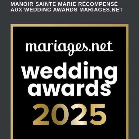
MANOIR SAINTE MARIE RÉCOMPENSÉ
AUX WEDDING AWARDS MARIAGES.NET