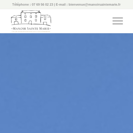
Téléphone : 07 69 56 02 23 | E-mail : bienvenue@manoirsaintemarie.fr