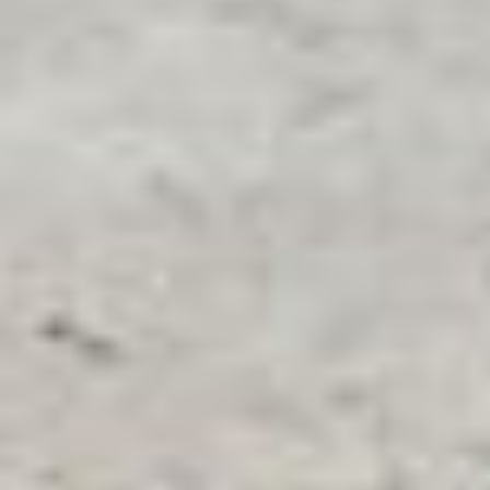
Laissez-vous
charmer
par cette belle bâtisse en pierre datant de 1854