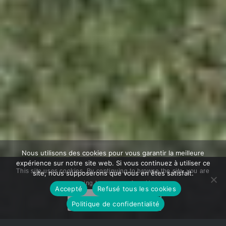
Nous utilisons des cookies pour vous garantir la meilleure
expérience sur notre site web. Si vous continuez à utiliser ce
This site uses cookies. By continuing to browse the site, you are
site, nous supposerons que vous en êtes satisfait.
agreeing to our use of cookies.
Accepté
Refusé tous les cookies
OK
Learn more
Politique de confidentialité